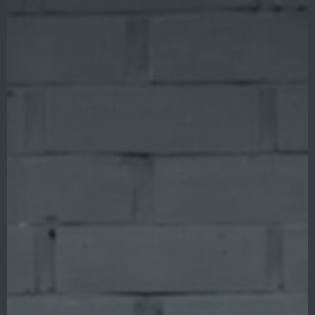
Panatta
Eleiko
Rogue